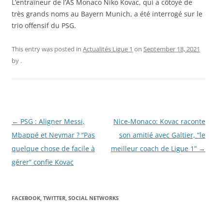
L’entraîneur de l’AS Monaco Niko Kovac, qui a côtoyé de
très grands noms au Bayern Munich, a été interrogé sur le
trio offensif du PSG.
This entry was posted in
Actualités Ligue 1
on
September 18, 2021
by
.
Post
←
PSG : Aligner Messi,
Nice-Monaco: Kovac raconte
navigation
Mbappé et Neymar ? “Pas
son amitié avec Galtier, “le
quelque chose de facile à
meilleur coach de Ligue 1”
→
gérer” confie Kovac
FACEBOOK, TWITTER, SOCIAL NETWORKS