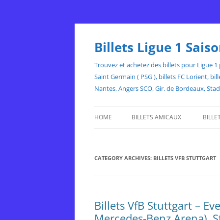
Skip
to
content
Billets Ligue 1 Sai
Trouvez et achetez des billets pour Ligue 1 p
Saint Germain ( PSG ), billets FC Lorient, 
Nantes, Angers SCO, Gir. de Bordeaux, Sta
HOME
BILLETS AMICAUX
BILLE
CATEGORY ARCHIVES:
BILLETS VFB STUTTGART
Billets VfB Stuttgart – 
Mercedes-Benz Arena), S