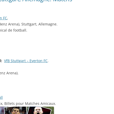
on FC
,
nz Arena), Stuttgart, Allemagne.
ical de football.
ll:
VfB Stuttgart – Everton FC
.
nz Arena).
ll
ux, Billets pour Matches Amicaux.