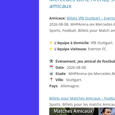
amicaux
Amicaux:
Billets VfB Stuttgart – Evert
2026-08-08, MHPArena (ex Mercedes-Be
Sports, Football, Billets pour Match am
L’équipe à domicile
: VfB Stuttgart.
L’équipe visiteuse
: Everton FC.
Événement, Jeu amical de footba
Date
: 2026-08-08.
Stade
: MHPArena (ex Mercedes-Be
Ville
: Stuttgart.
Pays
: Allemagne.
Billets pour Matches Amicaux – Footba
Sports, Billets pour les matchs Amica