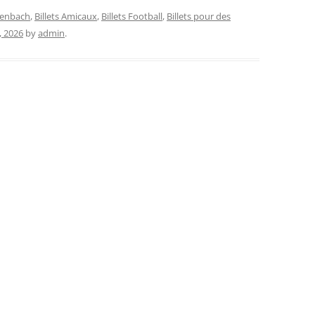
ffenbach
,
Billets Amicaux
,
Billets Football
,
Billets pour des
, 2026
by
admin
.