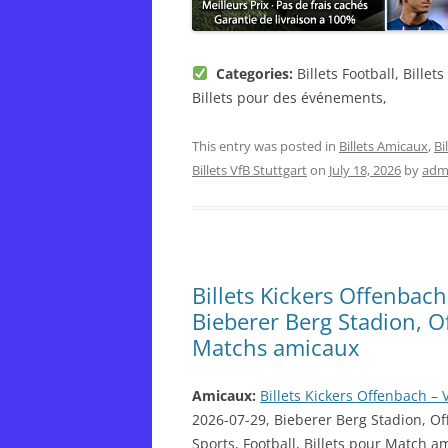
Categories:
Billets Football, Billet
Billets pour des événements,
This entry was posted in
Billets Amicaux
,
Bi
Billets VfB Stuttgart
on
July 18, 2026
by
adm
Billets Kickers Offenbach
Bieberer Berg Stadion, 
Matchs amicaux
Amicaux:
Billets Kickers Offenbach – 
2026-07-29, Bieberer Berg Stadion, O
Sports, Football, Billets pour Match am