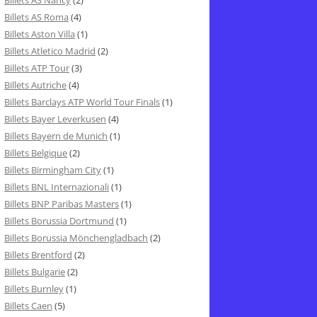
Billets AS Nancy
(2)
Billets AS Roma
(4)
Billets Aston Villa
(1)
Billets Atletico Madrid
(2)
Billets ATP Tour
(3)
Billets Autriche
(4)
Billets Barclays ATP World Tour Finals
(1)
Billets Bayer Leverkusen
(4)
Billets Bayern de Munich
(1)
Billets Belgique
(2)
Billets Birmingham City
(1)
Billets BNL Internazionali
(1)
Billets BNP Paribas Masters
(1)
Billets Borussia Dortmund
(1)
Billets Borussia Mönchengladbach
(2)
Billets Brentford
(2)
Billets Bulgarie
(2)
Billets Burnley
(1)
Billets Caen
(5)