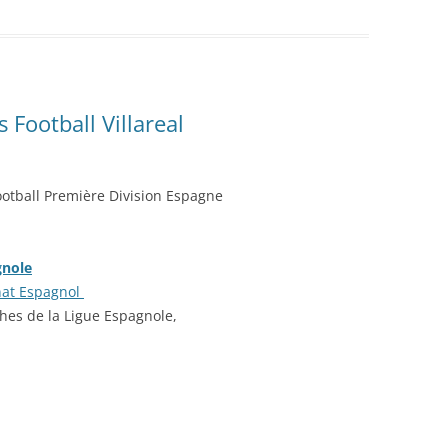
ts Football Villareal
Football Première Division Espagne
gnole
nat Espagnol
ches de la Ligue Espagnole,