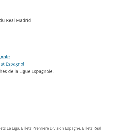
s du Real Madrid
gnole
nat Espagnol
ches de la Ligue Espagnole,
lets La Liga
,
Billets Premiere Division Espagne
,
Billets Real