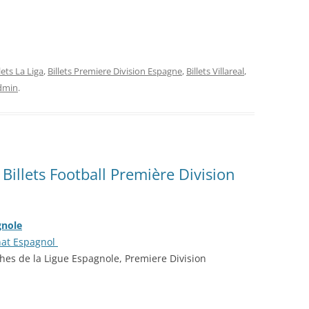
lets La Liga
,
Billets Premiere Division Espagne
,
Billets Villareal
,
dmin
.
 Billets Football Première Division
gnole
nat Espagnol
ches de la Ligue Espagnole, Premiere Division