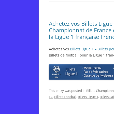
Achetez vos Billets Ligue
Championnat de France de
la Ligue 1 française Frenc
Achetez vos
Billets Ligue 1 – Billets
Billets de football pour la Ligue 1 fran
This entry was posted in
Billets Championn
FC
,
Billets Football
,
Billets Ligue 1
,
Billets Sa