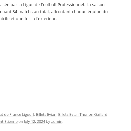
visée par la Ligue de Football Professionnel. La saison
jouant 34 matchs au total, affrontant chaque équipe du
ile et une fois à l’extérieur.
at de France Ligue 1
,
Billets Evian
,
Billets Evian Thonon Gaillard
int Etienne
on
July 12, 2024
by
admin
.