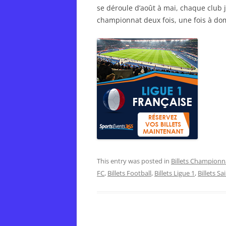
se déroule d’août à mai, chaque club 
championnat deux fois, une fois à domic
This entry was posted in
Billets Championn
FC
,
Billets Football
,
Billets Ligue 1
,
Billets Sa