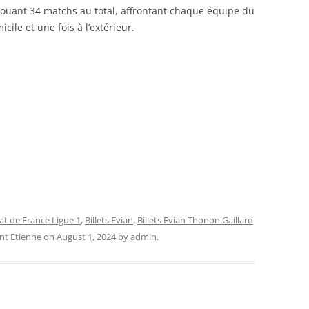
jouant 34 matchs au total, affrontant chaque équipe du
ile et une fois à l’extérieur.
at de France Ligue 1
,
Billets Evian
,
Billets Evian Thonon Gaillard
int Etienne
on
August 1, 2024
by
admin
.