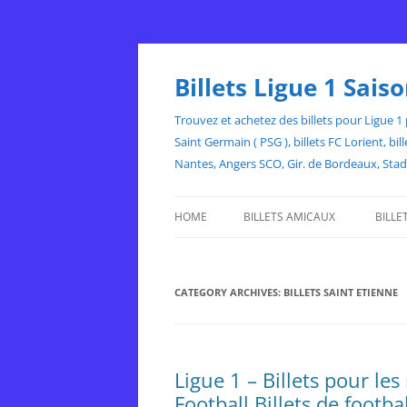
Skip
to
content
Billets Ligue 1 Sai
Trouvez et achetez des billets pour Ligue 1 p
Saint Germain ( PSG ), billets FC Lorient, 
Nantes, Angers SCO, Gir. de Bordeaux, Sta
HOME
BILLETS AMICAUX
BILLE
CATEGORY ARCHIVES:
BILLETS SAINT ETIENNE
Ligue 1 – Billets pour l
Football Billets de footba