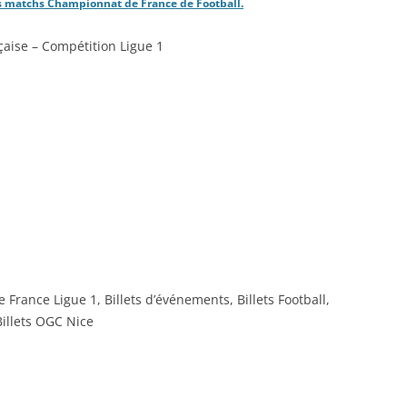
 les matchs Championnat de France de Football.
nçaise – Compétition Ligue 1
 France Ligue 1, Billets d’événements, Billets Football,
 Billets OGC Nice