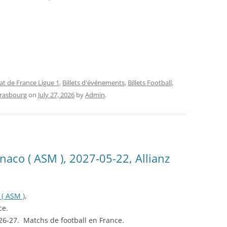
at de France Ligue 1
,
Billets d'événements
,
Billets Football
,
Strasbourg
on
July 27, 2026
by
Admin
.
naco ( ASM ), 2027-05-22, Allianz
 ( ASM )
,
ce.
026-27. Matchs de football en France.