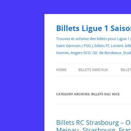
Skip
to
content
Billets Ligue 1 Sai
Trouvez et achetez des billets pour Ligue 1 p
Saint Germain ( PSG ), billets FC Lorient, 
Nantes, Angers SCO, Gir. de Bordeaux, Sta
HOME
BILLETS AMICAUX
BILLE
CATEGORY ARCHIVES:
BILLETS OGC NICE
Billets RC Strasbourg – 
Meinau, Strasbourg, Fra