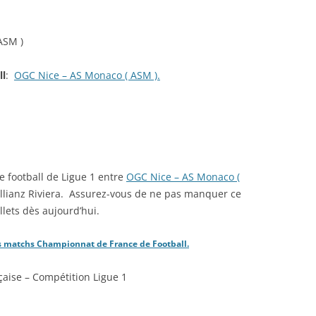
ASM )
ll
:
OGC Nice – AS Monaco ( ASM ).
e football de Ligue 1 entre
OGC Nice – AS Monaco (
Allianz Riviera. Assurez-vous de ne pas manquer ce
lets dès aujourd’hui.
 les matchs Championnat de France de Football.
nçaise – Compétition Ligue 1