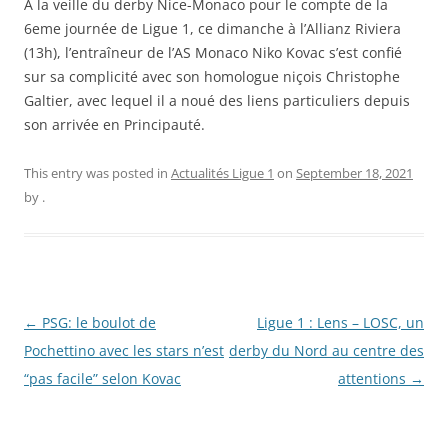
A la veille du derby Nice-Monaco pour le compte de la
6eme journée de Ligue 1, ce dimanche à l’Allianz Riviera
(13h), l’entraîneur de l’AS Monaco Niko Kovac s’est confié
sur sa complicité avec son homologue niçois Christophe
Galtier, avec lequel il a noué des liens particuliers depuis
son arrivée en Principauté.
This entry was posted in
Actualités Ligue 1
on
September 18, 2021
by
.
Post
←
PSG: le boulot de
Ligue 1 : Lens – LOSC, un
navigation
Pochettino avec les stars n’est
derby du Nord au centre des
“pas facile” selon Kovac
attentions
→