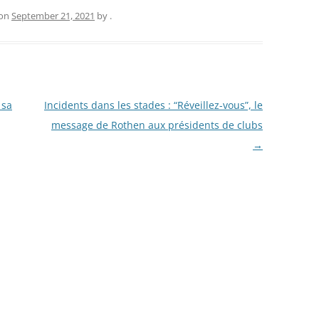
on
September 21, 2021
by
.
 sa
Incidents dans les stades : “Réveillez-vous”, le
message de Rothen aux présidents de clubs
→