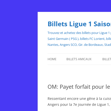
Skip
to
content
Billets Ligue 1 Sai
Trouvez et achetez des billets pour Ligue 1 p
Saint Germain ( PSG ), billets FC Lorient, 
Nantes, Angers SCO, Gir. de Bordeaux, Sta
HOME
BILLETS AMICAUX
BILLE
OM: Payet forfait pour l
Ressentant encore une gêne à la cuis
Angers pour la 7e journée de Ligue 1, 