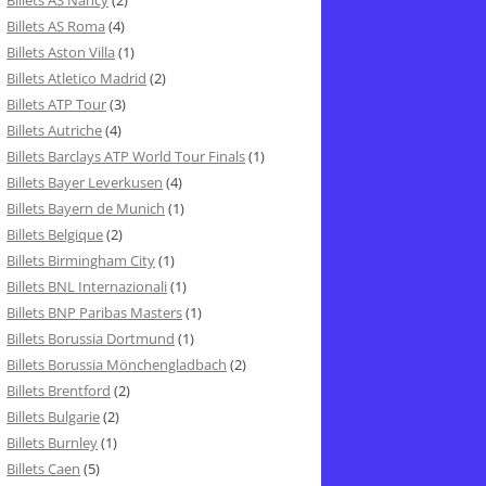
Billets AS Nancy
(2)
Billets AS Roma
(4)
Billets Aston Villa
(1)
Billets Atletico Madrid
(2)
Billets ATP Tour
(3)
Billets Autriche
(4)
Billets Barclays ATP World Tour Finals
(1)
Billets Bayer Leverkusen
(4)
Billets Bayern de Munich
(1)
Billets Belgique
(2)
Billets Birmingham City
(1)
Billets BNL Internazionali
(1)
Billets BNP Paribas Masters
(1)
Billets Borussia Dortmund
(1)
Billets Borussia Mönchengladbach
(2)
Billets Brentford
(2)
Billets Bulgarie
(2)
Billets Burnley
(1)
Billets Caen
(5)