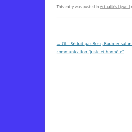
This entry was posted in
Actualités Ligue 1
Post
←
OL : Séduit par Bosz, Bodmer salue
navigation
communication “juste et honnête”