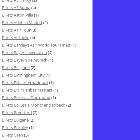
Billets AS Nancy
(2)
Billets AS Roma
(4)
Billets Aston Villa
(1)
Billets Atletico Madrid
(2)
Billets ATP Tour
(3)
Billets Autriche
(4)
Billets Barclays ATP World Tour Finals
(1)
Billets Bayer Leverkusen
(4)
Billets Bayern de Munich
(1)
Billets Belgique
(2)
Billets Birmingham City
(1)
Billets BNL Internazionali
(1)
Billets BNP Paribas Masters
(1)
Billets Borussia Dortmund
(1)
Billets Borussia Mönchengladbach
(2)
Billets Brentford
(2)
Billets Bulgarie
(2)
Billets Burnley
(1)
Billets Caen
(5)