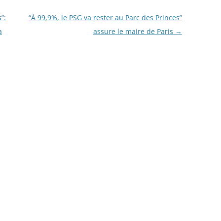
”:
“À 99,9%, le PSG va rester au Parc des Princes”
a
assure le maire de Paris
→