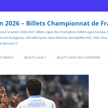
son 2026 – Billets Championnat de F
our la saison 2026-2027, Billets Ligue des Champions, billets Ligue Europa, Bill
billets EA Guingamp, Lille Métropole, Saint-Etienne, Montpellier HSC, OGC Ni
de Rennais FC
TS FRANCE
BILLETS LIGUE 1
BILLETS LIGUE DES CHAMPIONS