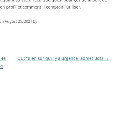
on profil et comment il comptait l’utiliser.
on
August 25, 2021
by
.
 4e
OL : “Bien sûr qu’il y a urgence” admet Bosz
→
SG