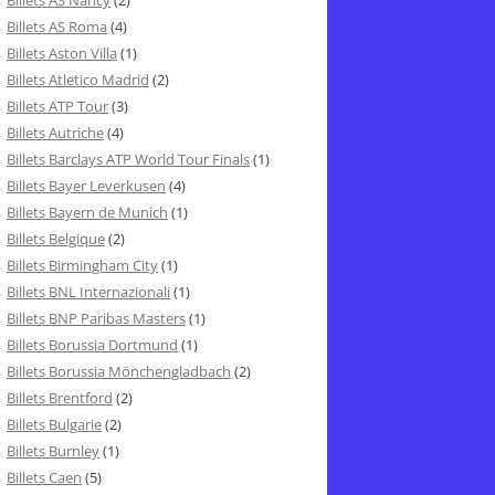
Billets AS Nancy
(2)
Billets AS Roma
(4)
Billets Aston Villa
(1)
Billets Atletico Madrid
(2)
Billets ATP Tour
(3)
Billets Autriche
(4)
Billets Barclays ATP World Tour Finals
(1)
Billets Bayer Leverkusen
(4)
Billets Bayern de Munich
(1)
Billets Belgique
(2)
Billets Birmingham City
(1)
Billets BNL Internazionali
(1)
Billets BNP Paribas Masters
(1)
Billets Borussia Dortmund
(1)
Billets Borussia Mönchengladbach
(2)
Billets Brentford
(2)
Billets Bulgarie
(2)
Billets Burnley
(1)
Billets Caen
(5)