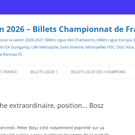
son 2026 – Billets Championnat de F
our la saison 2026-2027, Billets Ligue des Champions, billets Ligue Europa, Bill
billets EA Guingamp, Lille Métropole, Saint-Etienne, Montpellier HSC, OGC Ni
de Rennais FC
TS FRANCE
BILLETS LIGUE 1
BILLETS LIGUE DES CHAMPIONS
che extraordinaire, position… Bosz
ercredi, Peter Bosz s’est notamment exprimé sur sa
ttaquant suisse a reçu quelques louanges de la part de