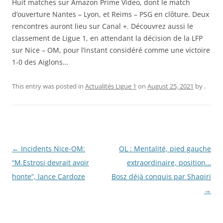
Huit matches sur Amazon Prime Video, dont le match
d’ouverture Nantes – Lyon, et Reims – PSG en clôture. Deux
rencontres auront lieu sur Canal +. Découvrez aussi le
classement de Ligue 1, en attendant la décision de la LFP
sur Nice – OM, pour l’instant considéré comme une victoire
1-0 des Aiglons…
This entry was posted in
Actualités Ligue 1
on
August 25, 2021
by
.
Post
←
Incidents Nice-OM:
OL : Mentalité, pied gauche
navigation
“M.Estrosi devrait avoir
extraordinaire, position…
honte”, lance Cardoze
Bosz déjà conquis par Shaqiri
→