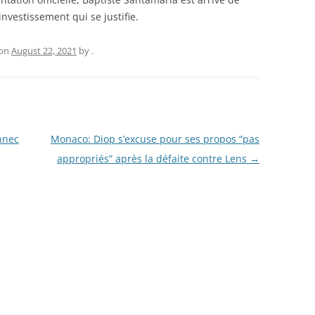
investissement qui se justifie.
on
August 22, 2021
by
.
ennec
Monaco: Diop s’excuse pour ses propos “pas
appropriés” après la défaite contre Lens
→