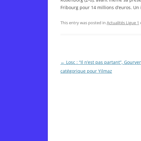
Fribourg pour 14 millions d’euros. Un 
This entry was posted in
Actualités Ligue 1
Post
←
Losc : “Il n’est pas partant”, Gourv
navigation
catégorique pour Yilmaz