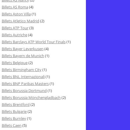
Billets AS Nancy
(2)
Billets AS Roma
(4)
Billets Aston Villa
(1)
Billets Atletico Madrid
(2)
Billets ATP Tour
(3)
Billets Autriche
(4)
Billets Barclays ATP World Tour Finals
(1)
Billets Bayer Leverkusen
(4)
Billets Bayern de Munich
(1)
Billets Belgique
(2)
Billets Birmingham City
(1)
Billets BNL Internazionali
(1)
Billets BNP Paribas Masters
(1)
Billets Borussia Dortmund
(1)
Billets Borussia Mönchengladbach
(2)
Billets Brentford
(2)
Billets Bulgarie
(2)
Billets Burnley
(1)
Billets Caen
(5)