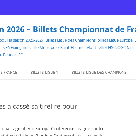
son 2026 – Billets Championnat de F
our la saison 2026-2027, Billets Ligue des Champions, billets Ligue Europa, Bill
billets EA Guingamp, Lille Métropole, Saint-Etienne, Montpellier HSC, OGC Ni
de Rennais FC
TS FRANCE
BILLETS LIGUE 1
BILLETS LIGUE DES CHAMPIONS
 a cassé sa tirelire pour
 en barrage aller d’Europa Conference League contre
ation officielle, Baptiste Santamaria est arrivé de