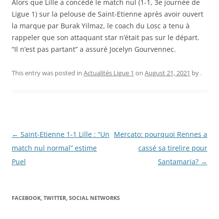
Alors que Lille a concédé le match nul (1-1, 3e journée de
Ligue 1) sur la pelouse de Saint-Etienne après avoir ouvert
la marque par Burak Yilmaz, le coach du Losc a tenu à
rappeler que son attaquant star n’était pas sur le départ.
“Il n’est pas partant” a assuré Jocelyn Gourvennec.
This entry was posted in
Actualités Ligue 1
on
August 21, 2021
by
.
Post
←
Saint-Etienne 1-1 Lille : “Un
Mercato: pourquoi Rennes a
navigation
match nul normal” estime
cassé sa tirelire pour
Puel
Santamaria?
→
FACEBOOK, TWITTER, SOCIAL NETWORKS