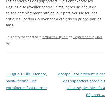
Les banderoles des supporters lillois ont exhorté les
Dogues à se réveiller contre Reims, après un début de
saison complètement raté de leur part. Sous le feu des
critiques, Jocelyn Gourvennec a été pris en grippe par les
fans.
This entry was posted in
Actualités Ligue 1
on
September 22, 2021
by
.
Post
←
Ligue 1: Lille, Monaco,
Montpellier-Bordeaux: le car
navigation
Saint-Etienne… les
des supporters bordelais
entraîneurs font tourner
caillassé, des blessés à
déplorer
→