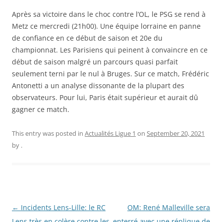
Après sa victoire dans le choc contre l’OL, le PSG se rend à
Metz ce mercredi (21h00). Une équipe lorraine en panne
de confiance en ce début de saison et 20e du
championnat. Les Parisiens qui peinent à convaincre en ce
début de saison malgré un parcours quasi parfait
seulement terni par le nul à Bruges. Sur ce match, Frédéric
Antonetti a un analyse dissonante de la plupart des
observateurs. Pour lui, Paris était supérieur et aurait dû
gagner ce match.
This entry was posted in
Actualités Ligue 1
on
September 20, 2021
by
.
Post
←
Incidents Lens-Lille: le RC
OM: René Malleville sera
navigation
Lens très en colère contre les
enterré avec une réplique de