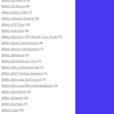
Billets AS Nancy
(2)
Billets AS Roma
(4)
Billets Aston Villa
(1)
Billets Atletico Madrid
(2)
Billets ATP Tour
(3)
Billets Autriche
(4)
Billets Barclays ATP World Tour Finals
(1)
Billets Bayer Leverkusen
(4)
Billets Bayern de Munich
(1)
Billets Belgique
(2)
Billets Birmingham City
(1)
Billets BNL Internazionali
(1)
Billets BNP Paribas Masters
(1)
Billets Borussia Dortmund
(1)
Billets Borussia Mönchengladbach
(2)
Billets Brentford
(2)
Billets Bulgarie
(2)
Billets Burnley
(1)
Billets Caen
(5)