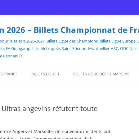
son 2026 – Billets Championnat de F
our la saison 2026-2027, Billets Ligue des Champions, billets Ligue Europa, Bill
billets EA Guingamp, Lille Métropole, Saint-Etienne, Montpellier HSC, OGC Ni
de Rennais FC
TS FRANCE
BILLETS LIGUE 1
BILLETS LIGUE DES CHAMPIONS
 Ultras angevins réfutent toute
entre Angers et Marseille, de nouveaux incidents ont
 équipes. Après l’annonce des sanctions de la