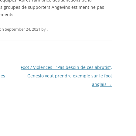
les groupes de supporters Angevins estiment ne pas
ements.
on
September 24, 2021
by
.
Foot / Violences : “Pas besoin de ces abrutis”,
ães
Genesio veut prendre exemple sur le foot
anglais
→