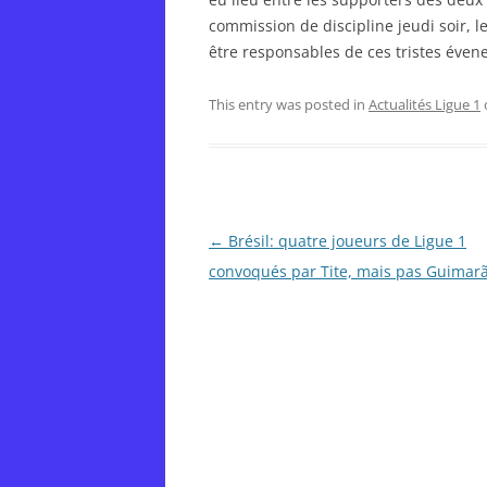
commission de discipline jeudi soir, 
être responsables de ces tristes éven
This entry was posted in
Actualités Ligue 1
Post
←
Brésil: quatre joueurs de Ligue 1
navigation
convoqués par Tite, mais pas Guimar