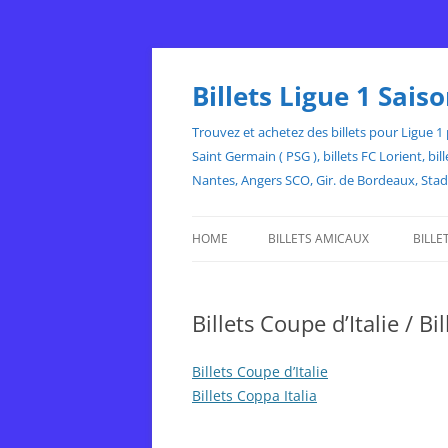
Skip
to
content
Billets Ligue 1 Sai
Trouvez et achetez des billets pour Ligue 1 p
Saint Germain ( PSG ), billets FC Lorient, 
Nantes, Angers SCO, Gir. de Bordeaux, Sta
HOME
BILLETS AMICAUX
BILLE
Billets Coupe d’Italie / Bi
Billets Coupe d’Italie
Billets Coppa Italia