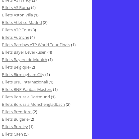
Billets AS Nancy
(2)
Billets AS Roma
(4)
Billets Aston Villa
(1)
Billets Atletico Madrid
(2)
Billets ATP Tour
(3)
Billets Autriche
(4)
Billets Barclays ATP World Tour Finals
(1)
Billets Bayer Leverkusen
(4)
Billets Bayern de Munich
(1)
Billets Belgique
(2)
Billets Birmingham City
(1)
Billets BNL Internazionali
(1)
Billets BNP Paribas Masters
(1)
Billets Borussia Dortmund
(1)
Billets Borussia Mönchengladbach
(2)
Billets Brentford
(2)
Billets Bulgarie
(2)
Billets Burnley
(1)
Billets Caen
(5)