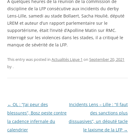
A quelques heures de la réunion de la commission de
discipline de la LFP consécutive aux incidents du derby
Lens-Lille, samedi au stade Bollaert, Sacha Houlié, député
LREM et auteur d’un rapport parlementaire sur le
supportérisme, était l’invité d’Apolline Matin sur RMC.
Interrogé sur les violences dans les stades, il a critiqué le
manque de sévérité de la LFP.
This entry was posted in
Actualités Ligue 1
on
September 20, 2021
by
.
Post
←
OL : “J’ai peur des
Incidents Lens – Lille : “Il faut
navigation
blessures”, Bosz peste contre
des sanctions plus
la cadence infernale du
dissuasives”, un député tacle
calendrier
le laxisme de la LFP
→