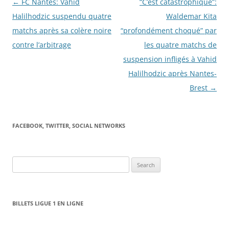
Post
←
FC Nantes: Vahid
“C’est catastrophique”:
navigation
Halilhodzic suspendu quatre
Waldemar Kita
matchs après sa colère noire
“profondément choqué” par
contre l’arbitrage
les quatre matchs de
suspension infligés à Vahid
Halilhodzic après Nantes-
Brest
→
FACEBOOK, TWITTER, SOCIAL NETWORKS
Search
for:
BILLETS LIGUE 1 EN LIGNE