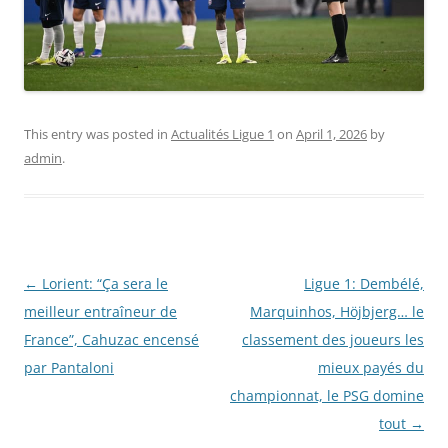
This entry was posted in
Actualités Ligue 1
on
April 1, 2026
by
admin
.
Post
←
Lorient: “Ça sera le
Ligue 1: Dembélé,
navigation
meilleur entraîneur de
Marquinhos, Höjbjerg… le
France”, Cahuzac encensé
classement des joueurs les
par Pantaloni
mieux payés du
championnat, le PSG domine
tout
→