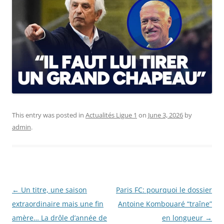
This entry was posted in
Actualités Ligue 1
on
June 3, 2026
by
admin
.
Post
←
Un titre, une saison
Paris FC: pourquoi le dossier
navigation
extraordinaire mais une fin
Antoine Kombouaré “traîne”
amère… La drôle d’année de
en longueur
→