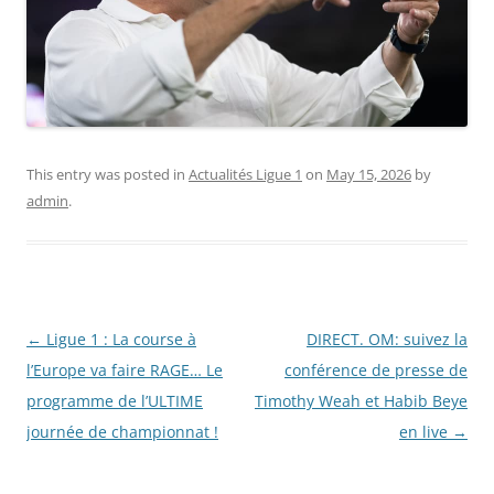
This entry was posted in
Actualités Ligue 1
on
May 15, 2026
by
admin
.
Post
←
Ligue 1 : La course à
DIRECT. OM: suivez la
navigation
l’Europe va faire RAGE… Le
conférence de presse de
programme de l’ULTIME
Timothy Weah et Habib Beye
journée de championnat !
en live
→