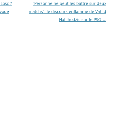
 Losc ?
“Personne ne peut les battre sur deux
avoue
matchs”: le discours enflammé de Vahid
Halilhodžic sur le PSG
→