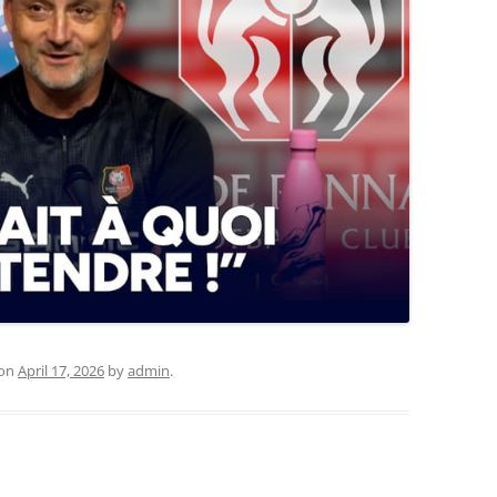
on
April 17, 2026
by
admin
.