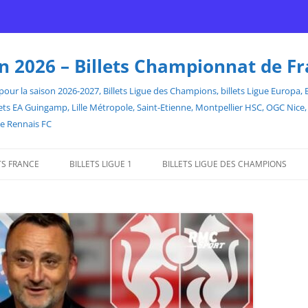
son 2026 – Billets Championnat de F
our la saison 2026-2027, Billets Ligue des Champions, billets Ligue Europa, Bill
billets EA Guingamp, Lille Métropole, Saint-Etienne, Montpellier HSC, OGC Ni
de Rennais FC
TS FRANCE
BILLETS LIGUE 1
BILLETS LIGUE DES CHAMPIONS