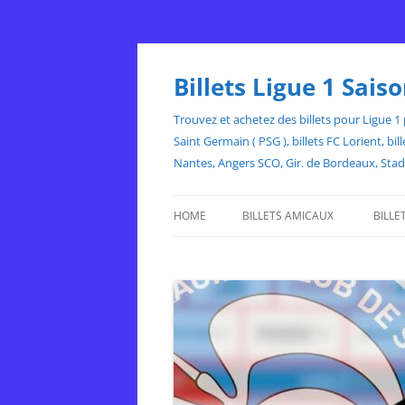
Skip
to
content
Billets Ligue 1 Sai
Trouvez et achetez des billets pour Ligue 1 p
Saint Germain ( PSG ), billets FC Lorient, 
Nantes, Angers SCO, Gir. de Bordeaux, Sta
HOME
BILLETS AMICAUX
BILLE