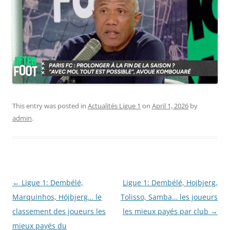
This entry was posted in
Actualités Ligue 1
on
April 1, 2026
by
admin
.
Post
←
Ligue 1: Dembélé,
Ligue 1: Dembélé, Hojbjerg,
navigation
Marquinhos, Höjbjerg… le
Tolisso, Samba… les joueurs
classement des joueurs les
les mieux payés par club
→
mieux payés du