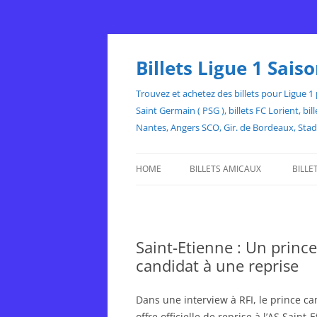
Skip
to
content
Billets Ligue 1 Sai
Trouvez et achetez des billets pour Ligue 1 p
Saint Germain ( PSG ), billets FC Lorient, 
Nantes, Angers SCO, Gir. de Bordeaux, Sta
HOME
BILLETS AMICAUX
BILLE
Saint-Etienne : Un princ
candidat à une reprise
Dans une interview à RFI, le prince 
offre officielle de reprise à l’AS Saint-