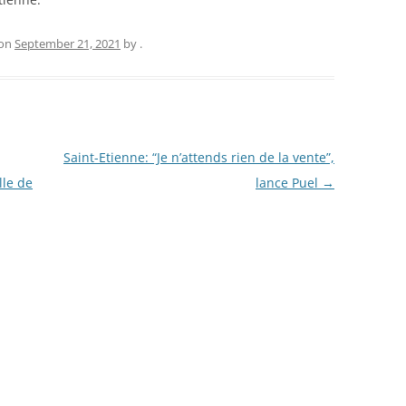
on
September 21, 2021
by
.
Saint-Etienne: “Je n’attends rien de la vente”,
lle de
lance Puel
→