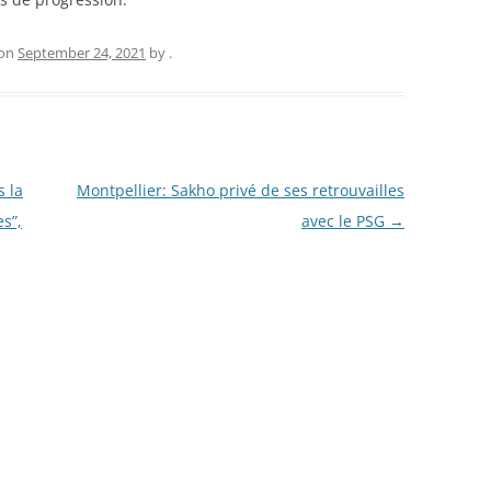
on
September 24, 2021
by
.
s la
Montpellier: Sakho privé de ses retrouvailles
s”,
avec le PSG
→