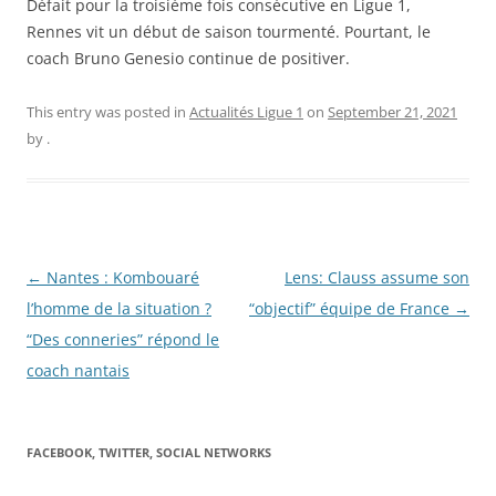
Défait pour la troisième fois consécutive en Ligue 1,
Rennes vit un début de saison tourmenté. Pourtant, le
coach Bruno Genesio continue de positiver.
This entry was posted in
Actualités Ligue 1
on
September 21, 2021
by
.
Post
←
Nantes : Kombouaré
Lens: Clauss assume son
navigation
l’homme de la situation ?
“objectif” équipe de France
→
“Des conneries” répond le
coach nantais
FACEBOOK, TWITTER, SOCIAL NETWORKS