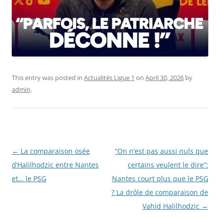
This entry was posted in
Actualités Ligue 1
on
April 30, 2026
by
admin
.
Post
←
La comparaison osée
“On n’est pas aussi nuls que
navigation
d’Halilhodzic entre Nantes
certains veulent le dire”:
et… le PSG
Nantes court plus que le PSG
? La drôle de comparaison de
Vahid Halilhodzic
→