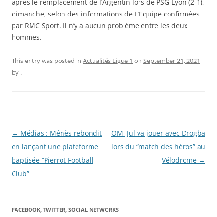
après le remplacement de l’Argentin lors de PSG-Lyon (2-1),
dimanche, selon des informations de L’Equipe confirmées
par RMC Sport. Il n’y a aucun problème entre les deux
hommes.
This entry was posted in
Actualités Ligue 1
on
September 21, 2021
by
.
Post
←
Médias : Ménès rebondit
OM: Jul va jouer avec Drogba
navigation
en lançant une plateforme
lors du “match des héros” au
baptisée “Pierrot Football
Vélodrome
→
Club”
FACEBOOK, TWITTER, SOCIAL NETWORKS