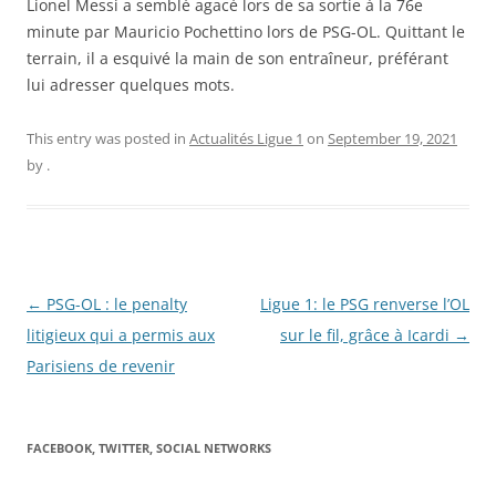
Lionel Messi a semblé agacé lors de sa sortie à la 76e
minute par Mauricio Pochettino lors de PSG-OL. Quittant le
terrain, il a esquivé la main de son entraîneur, préférant
lui adresser quelques mots.
This entry was posted in
Actualités Ligue 1
on
September 19, 2021
by
.
Post
←
PSG-OL : le penalty
Ligue 1: le PSG renverse l’OL
navigation
litigieux qui a permis aux
sur le fil, grâce à Icardi
→
Parisiens de revenir
FACEBOOK, TWITTER, SOCIAL NETWORKS