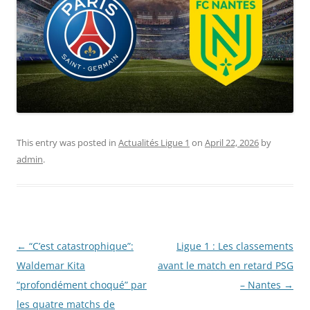
This entry was posted in
Actualités Ligue 1
on
April 22, 2026
by
admin
.
Post
←
“C’est catastrophique”:
Ligue 1 : Les classements
navigation
Waldemar Kita
avant le match en retard PSG
“profondément choqué” par
– Nantes
→
les quatre matchs de