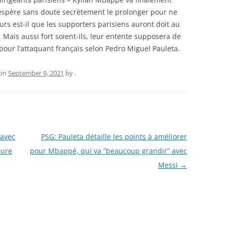
t espère sans doute secrètement le prolonger pour ne
ours est-il que les supporters parisiens auront doit au
ais aussi fort soient-ils, leur entente supposera de
 pour l’attaquant français selon Pedro Miguel Pauleta.
on
September 9, 2021
by
.
 avec
PSG: Pauleta détaille les points à améliorer
sure
pour Mbappé, qui va “beaucoup grandir” avec
Messi
→