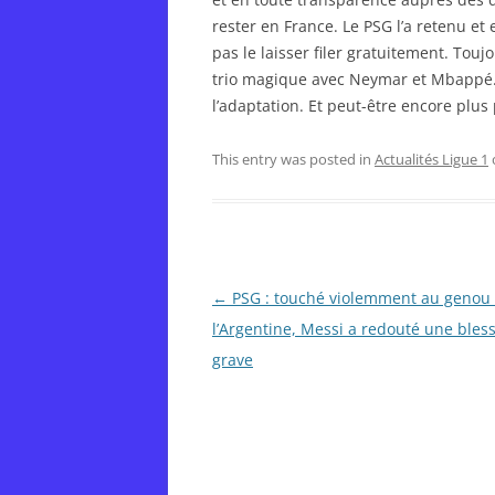
rester en France. Le PSG l’a retenu e
pas le laisser filer gratuitement. Touj
trio magique avec Neymar et Mbappé. M
l’adaptation. Et peut-être encore plus
This entry was posted in
Actualités Ligue 1
Post
←
PSG : touché violemment au genou
navigation
l’Argentine, Messi a redouté une bles
grave