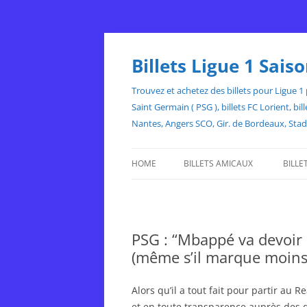
Skip
to
content
Billets Ligue 1 Sai
Trouvez et achetez des billets pour Ligue 1 p
Saint Germain ( PSG ), billets FC Lorient, 
Nantes, Angers SCO, Gir. de Bordeaux, Sta
HOME
BILLETS AMICAUX
BILLE
PSG : “Mbappé va devoir 
(même s’il marque moins
Alors qu’il a tout fait pour partir au R
et en toute transparence auprès des d