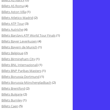
Billets AS Nancy
(2)
Billets AS Roma
(4)
Billets Aston Villa
(1)
Billets Atletico Madrid
(2)
Billets ATP Tour
(3)
Billets Autriche
(4)
Billets Barclays ATP World Tour Finals
(1)
Billets Bayer Leverkusen
(4)
Billets Bayern de Munich
(1)
Billets Belgique
(2)
Billets Birmingham City
(1)
Billets BNL Internazionali
(1)
Billets BNP Paribas Masters
(1)
Billets Borussia Dortmund
(1)
Billets Borussia Mönchengladbach
(2)
Billets Brentford
(2)
Billets Bulgarie
(2)
Billets Burnley
(1)
Billets Caen
(5)