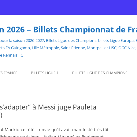
son 2026 – Billets Championnat de F
our la saison 2026-2027, Billets Ligue des Champions, billets Ligue Europa, Bill
billets EA Guingamp, Lille Métropole, Saint-Etienne, Montpellier HSC, OGC Ni
de Rennais FC
TS FRANCE
BILLETS LIGUE 1
BILLETS LIGUE DES CHAMPIONS
s’adapter” à Messi juge Pauleta
)
eal Madrid cet été – envie qu’il avait manifesté très tôt
irigeants parisiens – Kylian Mbappé va finalement