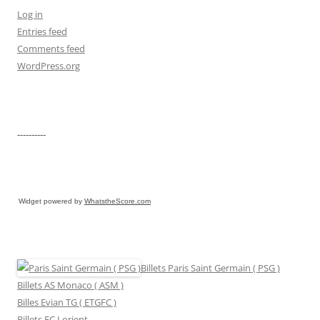
Log in
Entries feed
Comments feed
WordPress.org
----------
Widget powered by
WhatstheScore.com
Billets Paris Saint Germain ( PSG )
Billets AS Monaco ( ASM )
Billes Evian TG ( ETGFC )
Billets FC Lorient