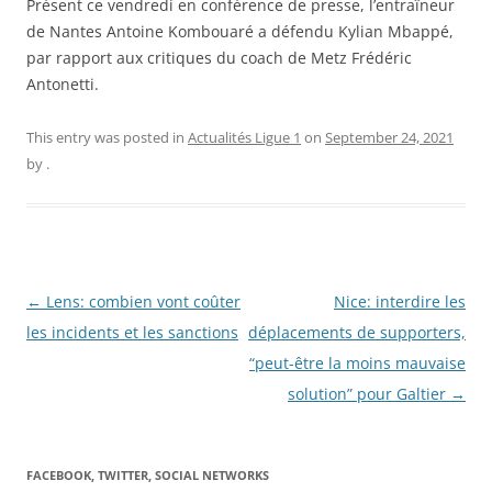
Présent ce vendredi en conférence de presse, l’entraîneur
de Nantes Antoine Kombouaré a défendu Kylian Mbappé,
par rapport aux critiques du coach de Metz Frédéric
Antonetti.
This entry was posted in
Actualités Ligue 1
on
September 24, 2021
by
.
Post
←
Lens: combien vont coûter
Nice: interdire les
navigation
les incidents et les sanctions
déplacements de supporters,
“peut-être la moins mauvaise
solution” pour Galtier
→
FACEBOOK, TWITTER, SOCIAL NETWORKS