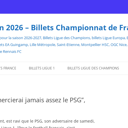
son 2026 – Billets Championnat de F
our la saison 2026-2027, Billets Ligue des Champions, billets Ligue Europa, Bill
billets EA Guingamp, Lille Métropole, Saint-Etienne, Montpellier HSC, OGC Ni
de Rennais FC
TS FRANCE
BILLETS LIGUE 1
BILLETS LIGUE DES CHAMPIONS
ercierai jamais assez le PSG”,
nt, est ravi que le PSG, son adversaire de samedi,
igue 1. “Pour le football français, c’est