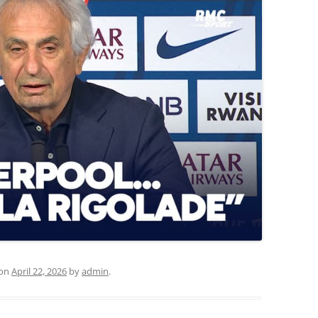
on
April 22, 2026
by
admin
.