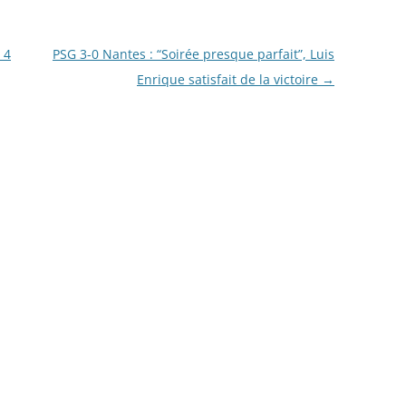
 4
PSG 3-0 Nantes : “Soirée presque parfait”, Luis
Enrique satisfait de la victoire
→