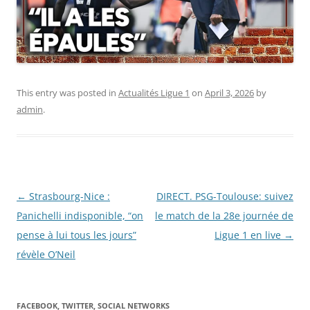
This entry was posted in
Actualités Ligue 1
on
April 3, 2026
by
admin
.
Post
←
Strasbourg-Nice :
DIRECT. PSG-Toulouse: suivez
navigation
Panichelli indisponible, “on
le match de la 28e journée de
pense à lui tous les jours”
Ligue 1 en live
→
révèle O’Neil
FACEBOOK, TWITTER, SOCIAL NETWORKS