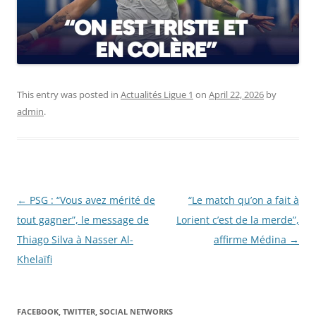
This entry was posted in
Actualités Ligue 1
on
April 22, 2026
by
admin
.
Post
←
PSG : “Vous avez mérité de
“Le match qu’on a fait à
navigation
tout gagner”, le message de
Lorient c’est de la merde”,
Thiago Silva à Nasser Al-
affirme Médina
→
Khelaïfi
FACEBOOK, TWITTER, SOCIAL NETWORKS