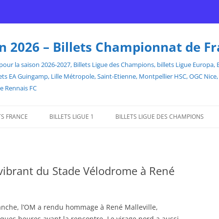
son 2026 – Billets Championnat de F
our la saison 2026-2027, Billets Ligue des Champions, billets Ligue Europa, Bill
billets EA Guingamp, Lille Métropole, Saint-Etienne, Montpellier HSC, OGC Ni
de Rennais FC
TS FRANCE
BILLETS LIGUE 1
BILLETS LIGUE DES CHAMPIONS
ibrant du Stade Vélodrome à René
anche, l’OM a rendu hommage à René Malleville,
es heures avant la rencontre. Le virage nord a aussi