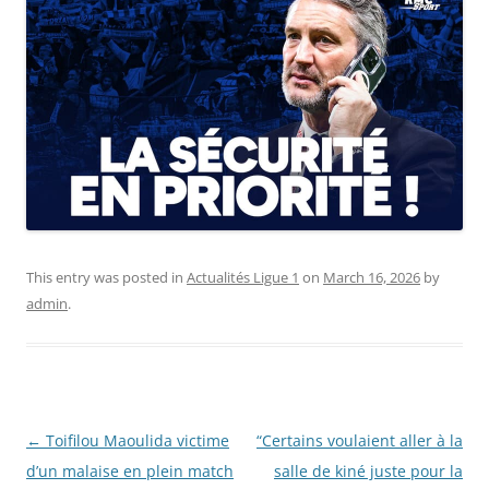
This entry was posted in
Actualités Ligue 1
on
March 16, 2026
by
admin
.
Post
←
Toifilou Maoulida victime
“Certains voulaient aller à la
navigation
d’un malaise en plein match
salle de kiné juste pour la