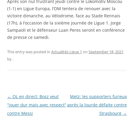
Après son nul frustrant jeudi contre le Lokomotiv Moscou
(1-1) en Ligue Europa, l’OM tentera de renouer avec la
victoire dimanche, au Vélodrome, face au Stade Rennais
(17h), à l’occasion de la sixième journée de Ligue 1. Jorge
Sampaoli et le défenseur Luan Peres seront en conférence
de presse ce samedi.
This entry was posted in
Actualités Ligue 1
on
September 18, 2021
by
.
Post
←
OL en direct: Bosz veut
Metz: les supporters furieux
navigation
“jouer dur mais avec respect”
après la lourde défaite contre
contre Messi
Strasbourg
→