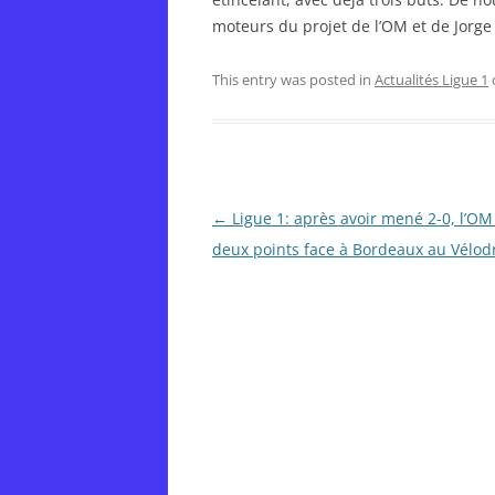
moteurs du projet de l’OM et de Jorge
This entry was posted in
Actualités Ligue 1
Post
←
Ligue 1: après avoir mené 2-0, l’OM
navigation
deux points face à Bordeaux au Vélo