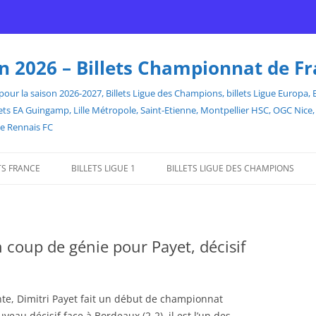
son 2026 – Billets Championnat de F
our la saison 2026-2027, Billets Ligue des Champions, billets Ligue Europa, Bill
billets EA Guingamp, Lille Métropole, Saint-Etienne, Montpellier HSC, OGC Ni
de Rennais FC
TS FRANCE
BILLETS LIGUE 1
BILLETS LIGUE DES CHAMPIONS
coup de génie pour Payet, décisif
nte, Dimitri Payet fait un début de championnat
uveau décisif face à Bordeaux (2-2), il est l’un des