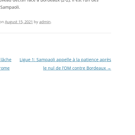
 Sampaoli.
on
August 15, 2021
by
admin
.
 lâche
Ligue 1: Sampaoli appelle à la patience après
drome
le nul de l’OM contre Bordeaux
→