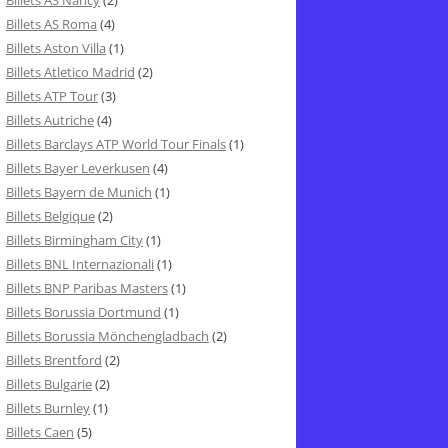
Billets AS Nancy
(2)
Billets AS Roma
(4)
Billets Aston Villa
(1)
Billets Atletico Madrid
(2)
Billets ATP Tour
(3)
Billets Autriche
(4)
Billets Barclays ATP World Tour Finals
(1)
Billets Bayer Leverkusen
(4)
Billets Bayern de Munich
(1)
Billets Belgique
(2)
Billets Birmingham City
(1)
Billets BNL Internazionali
(1)
Billets BNP Paribas Masters
(1)
Billets Borussia Dortmund
(1)
Billets Borussia Mönchengladbach
(2)
Billets Brentford
(2)
Billets Bulgarie
(2)
Billets Burnley
(1)
Billets Caen
(5)