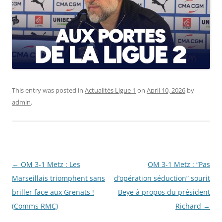
This entry was posted in
Actualités Ligue 1
on
April 10, 2026
by
admin
.
Post
←
OM 3-1 Metz : Les
OM 3-1 Metz : “Pas
navigation
Marseillais triomphent sans
d’opération séduction” sourit
briller face aux Grenats !
Beye à propos du président
(Comms RMC)
Richard
→