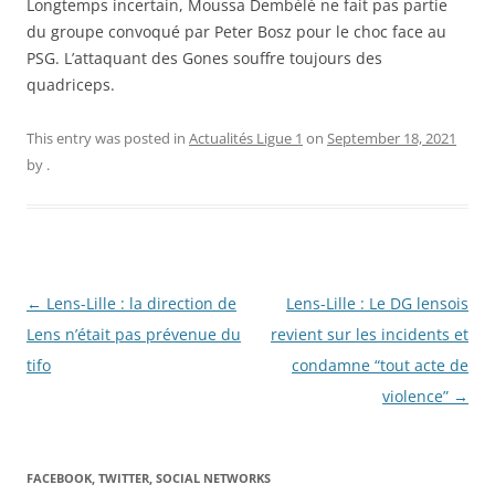
Longtemps incertain, Moussa Dembélé ne fait pas partie
du groupe convoqué par Peter Bosz pour le choc face au
PSG. L’attaquant des Gones souffre toujours des
quadriceps.
This entry was posted in
Actualités Ligue 1
on
September 18, 2021
by
.
Post
←
Lens-Lille : la direction de
Lens-Lille : Le DG lensois
navigation
Lens n’était pas prévenue du
revient sur les incidents et
tifo
condamne “tout acte de
violence”
→
FACEBOOK, TWITTER, SOCIAL NETWORKS