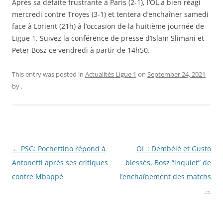
Après sa défaite frustrante à Paris (2-1), l’OL a bien réagi
mercredi contre Troyes (3-1) et tentera d’enchaîner samedi
face à Lorient (21h) à l’occasion de la huitième journée de
Ligue 1. Suivez la conférence de presse d’Islam Slimani et
Peter Bosz ce vendredi à partir de 14h50.
This entry was posted in
Actualités Ligue 1
on
September 24, 2021
by
.
Post
←
PSG: Pochettino répond à
OL : Dembélé et Gusto
navigation
Antonetti après ses critiques
blessés, Bosz “inquiet” de
contre Mbappé
l’enchaînement des matchs
→