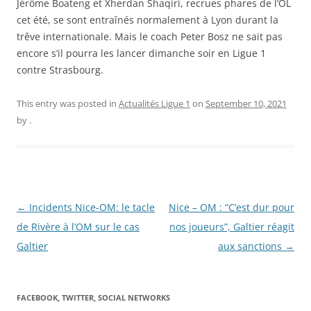
Jérôme Boateng et Xherdan Shaqiri, recrues phares de l’OL
cet été, se sont entraînés normalement à Lyon durant la
trêve internationale. Mais le coach Peter Bosz ne sait pas
encore s’il pourra les lancer dimanche soir en Ligue 1
contre Strasbourg.
This entry was posted in
Actualités Ligue 1
on
September 10, 2021
by
.
Post
←
Incidents Nice-OM: le tacle
Nice – OM : “C’est dur pour
navigation
de Rivère à l’OM sur le cas
nos joueurs”, Galtier réagit
Galtier
aux sanctions
→
FACEBOOK, TWITTER, SOCIAL NETWORKS