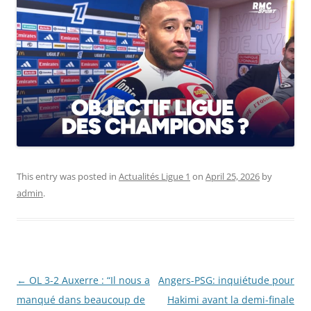
This entry was posted in
Actualités Ligue 1
on
April 25, 2026
by
admin
.
Post
←
OL 3-2 Auxerre : “Il nous a
Angers-PSG: inquiétude pour
navigation
manqué dans beaucoup de
Hakimi avant la demi-finale