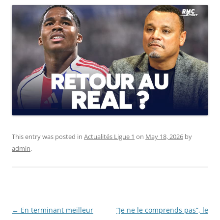
This entry was posted in
Actualités Ligue 1
on
May 18, 2026
by
admin
.
Post
←
En terminant meilleur
“Je ne le comprends pas”, le