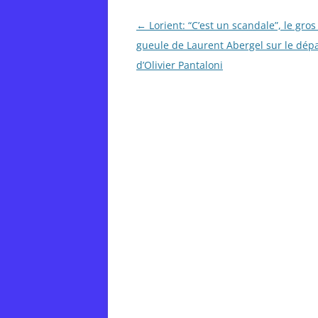
Post
←
Lorient: “C’est un scandale”, le gro
navigation
gueule de Laurent Abergel sur le dép
d’Olivier Pantaloni