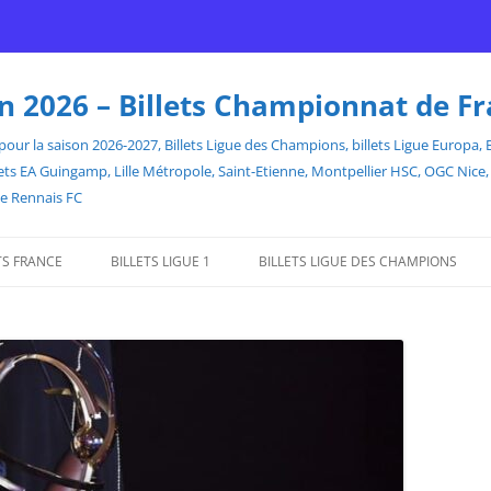
son 2026 – Billets Championnat de F
our la saison 2026-2027, Billets Ligue des Champions, billets Ligue Europa, Bill
billets EA Guingamp, Lille Métropole, Saint-Etienne, Montpellier HSC, OGC Ni
de Rennais FC
TS FRANCE
BILLETS LIGUE 1
BILLETS LIGUE DES CHAMPIONS