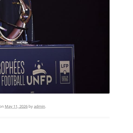
on
May 11, 2026
by
admin
.