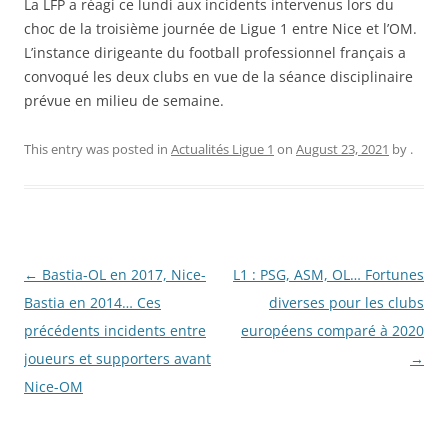
La LFP a réagi ce lundi aux incidents intervenus lors du
choc de la troisième journée de Ligue 1 entre Nice et l’OM.
L’instance dirigeante du football professionnel français a
convoqué les deux clubs en vue de la séance disciplinaire
prévue en milieu de semaine.
This entry was posted in
Actualités Ligue 1
on
August 23, 2021
by
.
Post
←
Bastia-OL en 2017, Nice-
L1 : PSG, ASM, OL… Fortunes
navigation
Bastia en 2014… Ces
diverses pour les clubs
précédents incidents entre
européens comparé à 2020
joueurs et supporters avant
→
Nice-OM